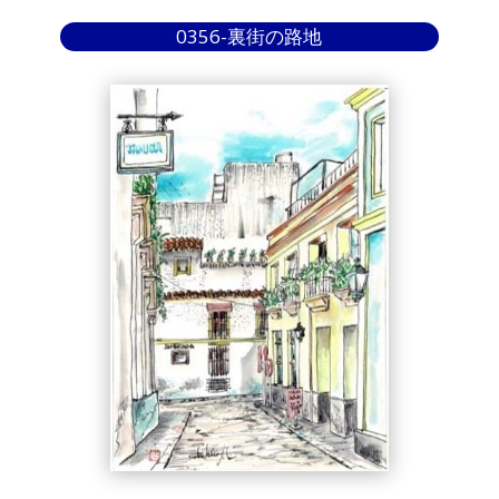
0356-裏街の路地